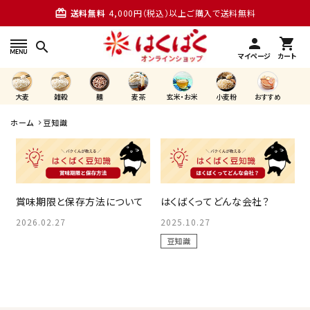
card_giftcard
送料無料
4,000円（税込）以上ご購入で送料無料
person
shopping_cart
search
マイページ
カート
大麦
雑穀
麺
麦茶
玄米・お米
小麦粉
おすすめ
ホーム
豆知識
search
おこめプラス
水出し麦茶
雑穀
南アルプスのそうめん
賞味期限と保存方法について
はくばくってどんな会社？
中華粥
期間限定
グルメなおかゆ
2026.02.27
2025.10.27
豆知識
商品カテゴリー
大麦(もち麦・うるち麦)