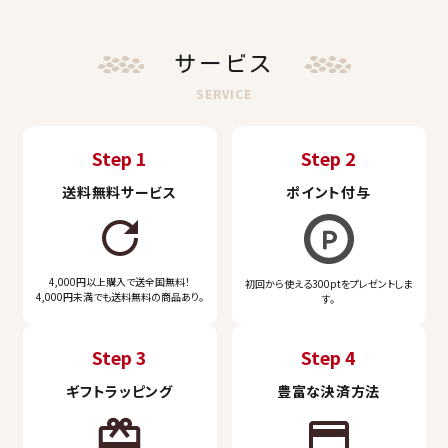
雑穀
サービス
麺
SERVICE
麦茶
Step 1
Step 2
玄米・発芽玄米・お米
送料無料サービス
ポイント付与
小麦粉
4,000円以上購入で送全国無料！
レトルト・フレーク
初回から使える300ptをプレゼントしま
4,000円未満でも送料無料の商品あり。
す。
こども・べビー
Step 3
Step 4
ギフトラッピング
豊富な決済方法
業務用