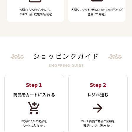
バクくんグッズ
大切な方へのギフトにも。
各種クレジット、後払い、AmazonPAYなど
※ギフト品・乾麺商品限定
豊富にご用意。
ギフト・限定品
定期購入
1袋から！よりどりキャンペーン
ショッピングガイド
ブランドから探す
SHOPPING GUIDE
コンテンツ
Step 1
Step 2
商品をカートに入れる
レジへ進む
お気に入りの商品を
カート画面で商品と金額を
カートに入れます。
確認しレジへ進みます。